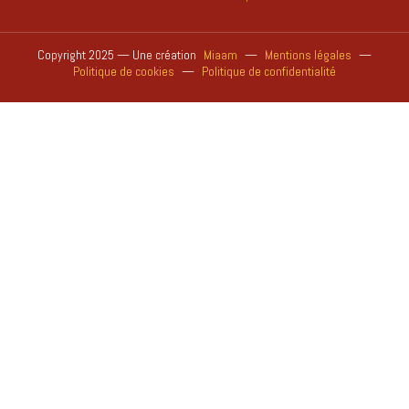
Copyright 2025 — Une création
Miaam
—
Mentions légales
—
Politique de cookies
—
Politique de confidentialité