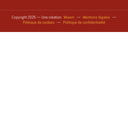
Copyright 2025 — Une création
Miaam
—
Mentions légales
—
Politique de cookies
—
Politique de confidentialité