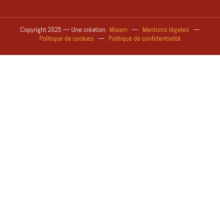
Copyright 2025 — Une création
Miaam
—
Mentions légales
—
Politique de cookies
—
Politique de confidentialité